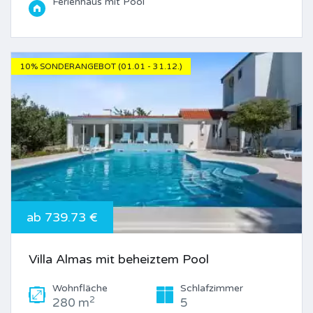
Ferienhaus mit Pool
10% SONDERANGEBOT (01.01 - 31.12.)
ab 739.73 €
Villa Almas mit beheiztem Pool
Wohnfläche
Schlafzimmer
2
280 m
5