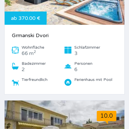
ab 370.00 €
Grmanski Dvori
Wohnfläche
Schlafzimmer
2
66 m
3
Badezimmer
Personen
2
6
Tierfreundlich
Ferienhaus mit Pool
10.0