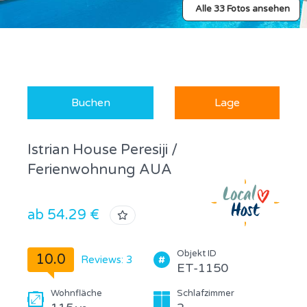
Alle 33 Fotos ansehen
Buchen
Lage
Istrian House Peresiji /
Ferienwohnung AUA
ab 54.29 €
Objekt ID
10.0
Reviews: 3
ET-1150
Wohnfläche
Schlafzimmer