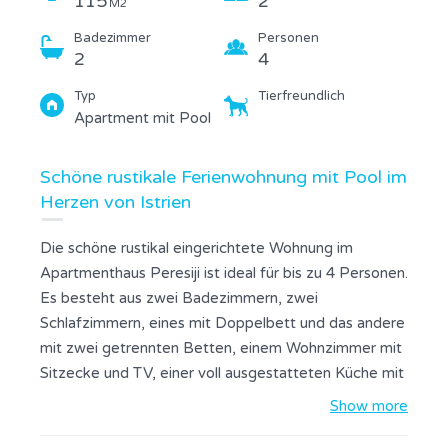
115
2
M2
Badezimmer
Personen
2
4
Typ
Tierfreundlich
Apartment mit Pool
Schöne rustikale Ferienwohnung mit Pool im
Herzen von Istrien
Die schöne rustikal eingerichtete Wohnung im
Apartmenthaus Peresiji ist ideal für bis zu 4 Personen.
Es besteht aus zwei Badezimmern, zwei
Schlafzimmern, eines mit Doppelbett und das andere
mit zwei getrennten Betten, einem Wohnzimmer mit
Sitzecke und TV, einer voll ausgestatteten Küche mit
Holzkamin, Gefrierschrank und Kühlschrank, Herd und
Show more
Backofen, Mikrowelle und einem Essbereich für 4