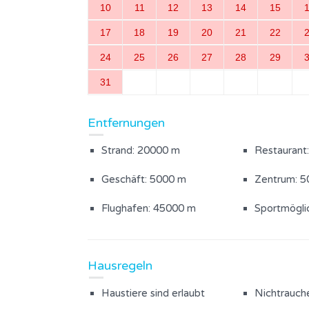
10
11
12
13
14
15
Badezimmer mit Dusche (1)
17
18
19
20
21
22
24
25
26
27
28
29
Außenanlagen
31
Der Hof ist eingezäunt
Whirlpool
Entfernungen
Sonnenschirm
Gartenmöb
Strand: 20000 m
Restaurant
Geschäft: 5000 m
Zentrum: 
Flughafen: 45000 m
Sportmögli
Hausregeln
Haustiere sind erlaubt
Nichtrauch