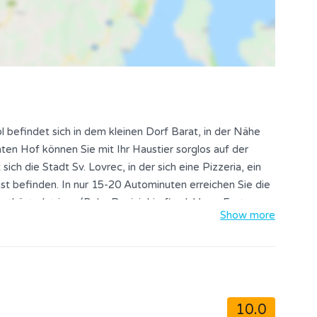
befindet sich in dem kleinen Dorf Barat, in der Nähe
ten Hof können Sie mit Ihr Haustier sorglos auf der
ich die Stadt Sv. Lovrec, in der sich eine Pizzeria, ein
st befinden. In nur 15-20 Autominuten erreichen Sie die
tküste Istriens (Bale, Rovinj, Limfjord, Vrsar, Funtana
Show more
llen Kleinstädte des grünen Zentrums Istrien (Tinjan
e Gegend ist reich an markierten Radwegen, die zu den
Kanfanar, Dvigrad, Tinjan, Kringa) führen. Dank seiner
Urlaub in idyllischer istrischer und grüner Umgebung.
10.0