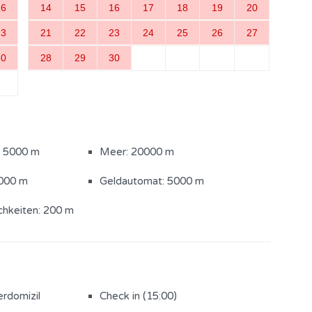
16
14
15
16
17
18
19
20
23
21
22
23
24
25
26
27
30
28
29
30
Sonnenliege
el
: 5000 m
Meer: 20000 m
5000 m
Geldautomat: 5000 m
chkeiten: 200 m
erdomizil
Check in (15:00)