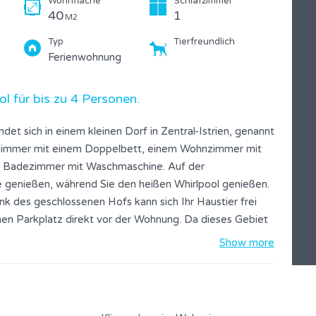
Wohnfläche
Schlafzimmer
40
1
M2
Typ
Tierfreundlich
Ferienwohnung
ol für bis zu 4 Personen.
t sich in einem kleinen Dorf in Zentral-Istrien, genannt
fzimmer mit einem Doppelbett, einem Wohnzimmer mit
m Badezimmer mit Waschmaschine. Auf der
 genießen, während Sie den heißen Whirlpool genießen.
k des geschlossenen Hofs kann sich Ihr Haustier frei
en Parkplatz direkt vor der Wohnung. Da dieses Gebiet
 wunderschöne Natur voller Grün genießen und genießen.
Show more
 Kilometer zu den schönen Stränden. Das Gebiet ist voll
en Dörfern und historischen Städten (Kanfanar,