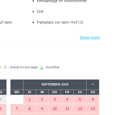
Klimaanlage im Wohnzimmer
Grill
auf dem
Parkplatz vor dem Hof (1)
Show more
r
Geschirr
k
Kühlschrank mit Gefrierfach
dtücher
Backofen
ar
- check in/out tage
- buchbar
 / Bügelbrett
Toaster
SEPTEMBER 2026
>
SO
MO
DI
MI
DO
FR
SA
SO
2
1
2
3
4
5
6
9
7
8
9
10
11
12
13
er
Zimmer mit Doppelbett (1)