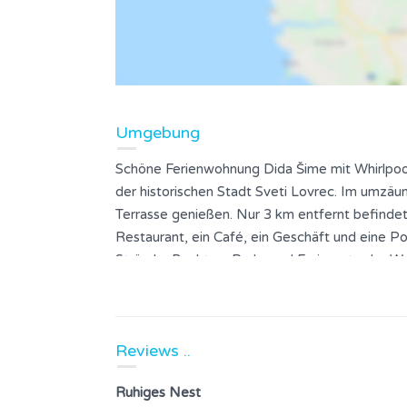
Umgebung
Schöne Ferienwohnung Dida Šime mit Whirlpool 
der historischen Stadt Sveti Lovrec. Im umzäun
Terrasse genießen. Nur 3 km entfernt befindet s
Restaurant, ein Café, ein Geschäft und eine Po
Strände, Buchten, Parks und Ferienorte der Wes
Porec), aber auch die historischen, geheimnisvo
Pazin, Kanfanar, Žminj, Dvigrad, Motovun). Di
umliegenden Dörfern und historischen Städten (
Reviews ..
Lage ist das Apartment ideal für einen ruhigen 
Ruhiges Nest