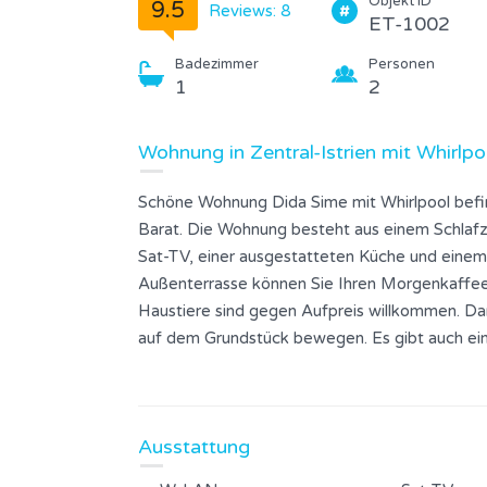
Objekt ID
9.5
Reviews: 8
ET-1002
Badezimmer
Personen
1
2
Wohnung in Zentral-Istrien mit Whirlpo
Schöne Wohnung Dida Sime mit Whirlpool befinde
Barat. Die Wohnung besteht aus einem Schla
Sat-TV, einer ausgestatteten Küche und eine
Außenterrasse können Sie Ihren Morgenkaffee
Haustiere sind gegen Aufpreis willkommen. Dan
auf dem Grundstück bewegen. Es gibt auch ein
voller markierter Radwege ist, können Sie die
Wenn Sie ans Meer wollen, brauchen Sie nur 20
von markierten Radwegen, die zu nahe gelegen
Ausstattung
Dvigrad, Tinjan, Kringa) führen.