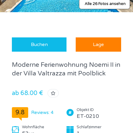
Alle 26 Fotos ansehen
Buchen
Lage
Moderne Ferienwohnung Noemi II in
der Villa Valtrazza mit Poolblick
ab 68.00 €
Objekt ID
9.8
Reviews: 4
ET-0210
Wohnfläche
Schlafzimmer