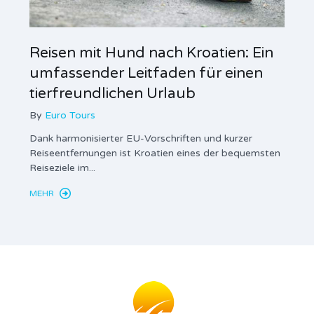
Reisen mit Hund nach Kroatien: Ein
Steu
umfassender Leitfaden für einen
Verm
tierfreundlichen Urlaub
Der 
By
Euro Tours
By
Dank harmonisierter EU-Vorschriften und kurzer
Privat
Reiseentfernungen ist Kroatien eines der bequemsten
obvezn
Reiseziele im...
turisti
MEHR
MEHR