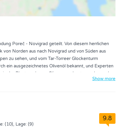
ndung Poreč - Novigrad geteilt. Von diesem herrlichen
ck von Norden aus nach Novigrad und von Süden aus
Alpen zu sehen, und vom Tar-Torreer Glockenturm
ch ein ausgezeichnetes Olivenöl bekannt, und Experten
 in der Plantage Larun, Oliven angebaut, aus denen das
Show more
n Sommermonaten ist der Ort mit Touristen gefüllt.
9.8
e: (10), Lage: (9)