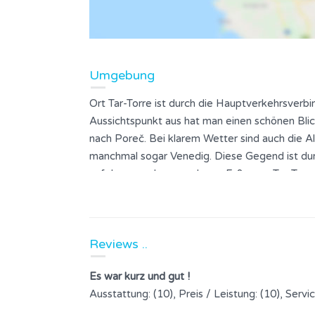
Umgebung
Ort Tar-Torre ist durch die Hauptverkehrsverbi
Aussichtspunkt aus hat man einen schönen Bli
nach Poreč. Bei klarem Wetter sind auch die 
manchmal sogar Venedig. Diese Gegend ist dur
zufolge, werden gerade am Fuße von Tar-Torre,
beste Olivenöl in Europa gewonnen wird. In de
Reviews ..
Es war kurz und gut !
Ausstattung: (10), Preis / Leistung: (10), Servic