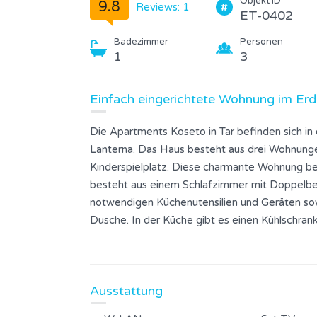
Objekt ID
9.8
Reviews: 1
ET-0402
Badezimmer
Personen
1
3
Einfach eingerichtete Wohnung im Erd
Die Apartments Koseto in Tar befinden sich in
Lanterna. Das Haus besteht aus drei Wohnun
Kinderspielplatz. Diese charmante Wohnung be
besteht aus einem Schlafzimmer mit Doppelbet
notwendigen Küchenutensilien und Geräten s
Dusche. In der Küche gibt es einen Kühlschran
Apartment verfügt über Sat-TV, kostenfreies
enthalten. Den Gästen steht eine schön eing
mediterranen Garten mit Grillmöglichkeiten zu
Ausstattung
Parkplatz für die Gäste.