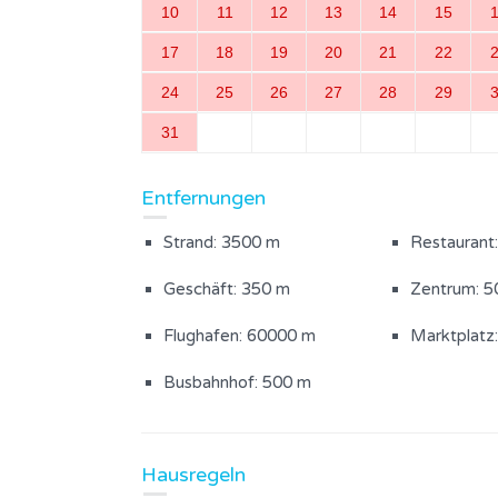
10
11
12
13
14
15
17
18
19
20
21
22
Außenanlagen
24
25
26
27
28
29
Der Hof ist eingezäunt
Hofbereich
31
Gartenmöbel
Entfernungen
Strand: 3500 m
Restaurant
Geschäft: 350 m
Zentrum: 5
Flughafen: 60000 m
Marktplatz
Busbahnhof: 500 m
Hausregeln