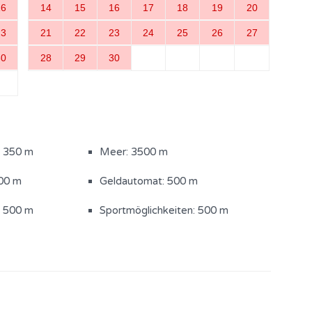
16
14
15
16
17
18
19
20
23
21
22
23
24
25
26
27
30
28
29
30
 (1200 m2)
Sonnenschirm
: 350 m
Meer: 3500 m
00 m
Geldautomat: 500 m
: 500 m
Sportmöglichkeiten: 500 m