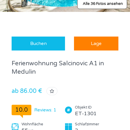
Alle 36 Fotos ansehen
Buchen
Lage
Ferienwohnung Salcinovic A1 in
Medulin
ab 86.00 €
Objekt ID
10.0
Reviews: 1
ET-1301
Wohnfläche
Schlafzimmer