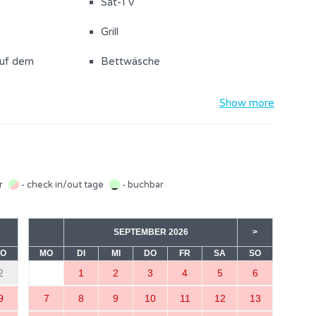
Sat-TV
Grill
auf dem
Bettwäsche
Show more
Kühlschrank
her
Küchenhandtücher
eemaschine
Herd
ar
- check in/out tage
- buchbar
SEPTEMBER 2026
>
er
SO
MO
DI
Badezimmer mit Dusche
MI
DO
FR
SA
SO
2
1
2
3
4
5
6
9
7
8
9
10
11
12
13