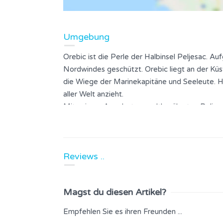
Umgebung
Orebic ist die Perle der Halbinsel Peljesac. A
Nordwindes geschützt. Orebic liegt an der Küs
die Wiege der Marinekapitäne und Seeleute. Heu
aller Welt anzieht.
Mit seinem Angebot an weltberühmten Peljes
Meer sowie schönen Stränden zieht Orebic sei
Apartments, Zimmern, Villen und Hotels an. 
und der Besichtigung der Schönheiten der Natu
Reviews ..
unvergesslichen Aufenthalt und den Wunsch na
spüren Sie den wahren Geist des Mittelmeers.
Magst du diesen Artikel?
Empfehlen Sie es ihren Freunden ...