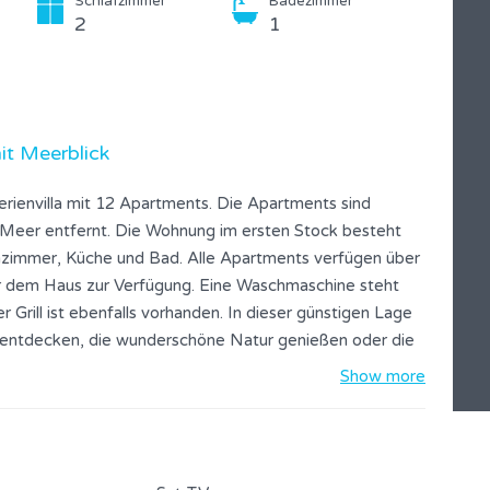
Schlafzimmer
Badezimmer
2
1
t Meerblick
Ferienvilla mit 12 Apartments. Die Apartments sind
 Meer entfernt. Die Wohnung im ersten Stock besteht
zimmer, Küche und Bad. Alle Apartments verfügen über
 dem Haus zur Verfügung. Eine Waschmaschine steht
Grill ist ebenfalls vorhanden. In dieser günstigen Lage
e entdecken, die wunderschöne Natur genießen oder die
erpassen Sie nicht die dalmatinischen Fisch- und
Show more
ten Weine, die auf Peljesac angeboten werden. Nach
he und Privatsphäre Ihrer Wohnung entspannen. In
ktivitäten genießen oder einfach vom Alltag entspannen.