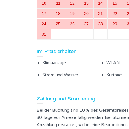
10
11
12
13
14
15
17
18
19
20
21
22
24
25
26
27
28
29
31
Im Preis erhalten
Klimaanlage
WLAN
Strom und Wasser
Kurtaxe
Zahlung und Stornierung
Bei der Buchung sind 10 % des Gesamtpreises
30 Tage vor Anreise fällig werden. Bei Stornie
Anzahlung erstattet, wobei eine Bearbeitungsg