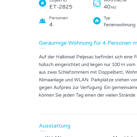
Objekt ID
Wohnfläche
ET-2825
40
M2
Personen
Typ
4
Ferienwohnung
Geräumige Wohnung für 4 Personen mi
Auf der Halbinsel Peljesac befindet sich eine 
hübsch eingerichtet und liegen nur 100 m vom
aus zwei Schlafzimmern mit Doppelbett, Wohn
Klimaanlage und WLAN. Parkplätze stehen vor
gegen Aufpreis zur Verfügung. Ein gemeinsamer 
können Sie jeden Tag einen der vielen Stränd
vielen Orte und umliegenden Inseln erkunden. V
Meeresfrüchtespezialitäten sowie die berühm
einem anstrengenden Tag können Sie in der Ru
Ausstattung
diesem idealen Urlaubsziel können Sie viele A