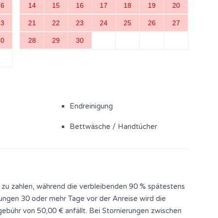
16
14
15
16
17
18
19
20
23
21
22
23
24
25
26
27
30
28
29
30
Endreinigung
Bettwäsche / Handtücher
 zu zahlen, während die verbleibenden 90 % spätestens
rungen 30 oder mehr Tage vor der Anreise wird die
ebühr von 50,00 € anfällt. Bei Stornierungen zwischen