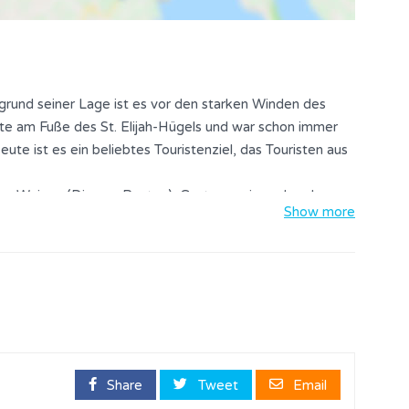
ufgrund seiner Lage ist es vor den starken Winden des
te am Fuße des St. Elijah-Hügels und war schon immer
te ist es ein beliebtes Touristenziel, das Touristen aus
ac-Weinen (Dingac, Postup), Gastronomie und sauberem
Show more
ne Besucher mit komfortablen Unterkünften in privaten
Zusammen mit entspannten Spaziergängen auf dem Land
r und der Landschaft wird jeder Tourist einen
ch Rückkehr hinterlassen. Besuchen Sie Orebic und
Share
Tweet
Email