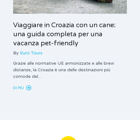
Viaggiare in Croazia con un cane:
Obbl
una guida completa per una
Cro
vacanza pet-friendly
By
By
Euro Tours
Privat
obvezn
Grazie alle normative UE armonizzate e alle brevi
turisti
distanze, la Croazia è una delle destinazioni più
comode del...
DI PIÙ
DI PIÙ