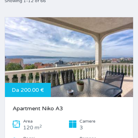
Showing 1-12 of 66
Da 200.00 €
Apartment Niko A3
Area
Camere
2
120 m
3