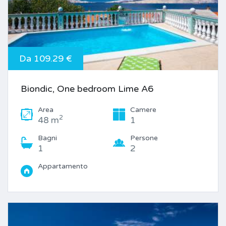
Da 109.29 €
Biondic, One bedroom Lime A6
Area
Camere
2
48 m
1
Bagni
Persone
1
2
Appartamento