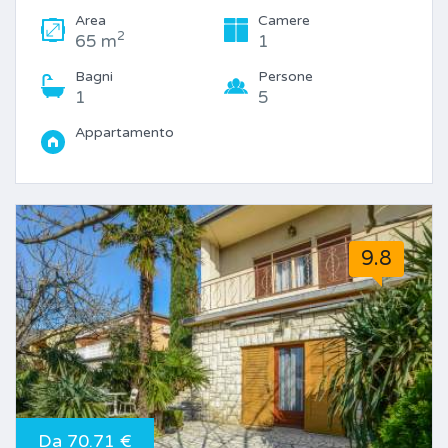
Area
Camere
2
65 m
1
Bagni
Persone
1
5
Appartamento
9.8
Da 70.71 €