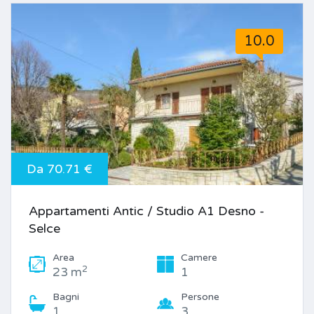
10.0
Da 70.71 €
Appartamenti Antic / Studio A1 Desno -
Selce
Area
Camere
2
23 m
1
Bagni
Persone
1
3