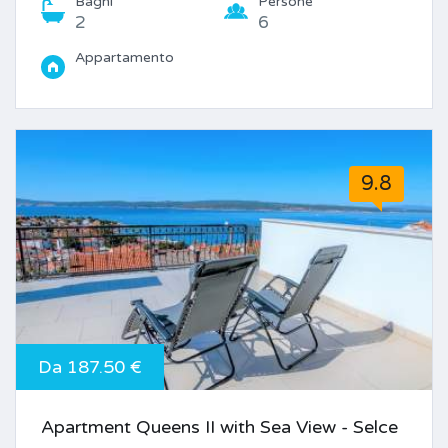
Bagni
Persone
2
6
Appartamento
9.8
Da 187.50 €
Apartment Queens II with Sea View - Selce