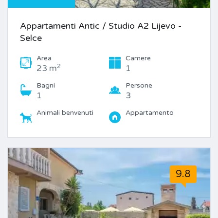
Appartamenti Antic / Studio A2 Lijevo -
Selce
Area
Camere
2
23 m
1
Bagni
Persone
1
3
Animali benvenuti
Appartamento
9.8