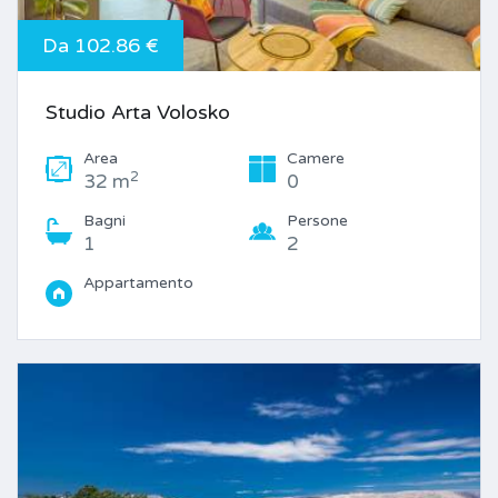
Da 102.86 €
Studio Arta Volosko
Area
Camere
2
32 m
0
Bagni
Persone
1
2
Appartamento