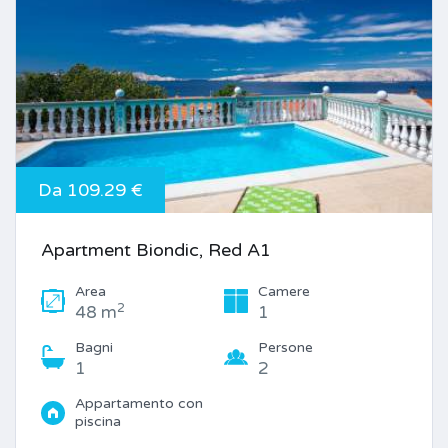
Da 109.29 €
Apartment Biondic, Red A1
Area
Camere
2
48 m
1
Bagni
Persone
1
2
Appartamento con
piscina