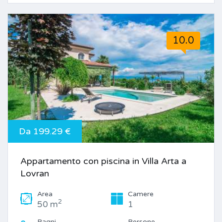
10.0
Da 199.29 €
Appartamento con piscina in Villa Arta a
Lovran
Area
Camere
2
50 m
1
Bagni
Persone