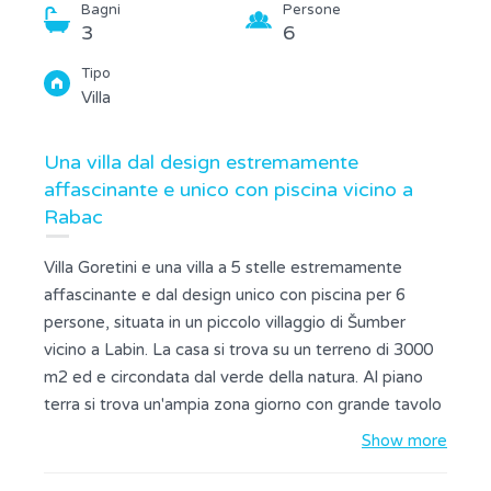
Bagni
Persone
3
6
Tipo
Villa
Una villa dal design estremamente
affascinante e unico con piscina vicino a
Rabac
Villa Goretini e una villa a 5 stelle estremamente
affascinante e dal design unico con piscina per 6
persone, situata in un piccolo villaggio di Šumber
vicino a Labin. La casa si trova su un terreno di 3000
m2 ed e circondata dal verde della natura. Al piano
terra si trova un'ampia zona giorno con grande tavolo
da pranzo, cucina completamente attrezzata e una
Show more
camera matrimoniale. Al primo piano ci sono due
camere da letto. Uno di loro e con un letto