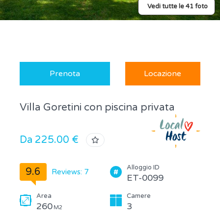
Vedi tutte le 41 foto
Prenota
Locazione
Villa Goretini con piscina privata
Da 225.00 €
Alloggio ID
9.6
Reviews: 7
ET-0099
Area
Camere
260
3
M2