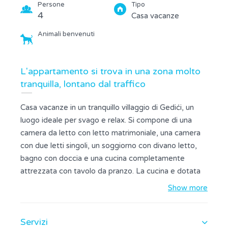
Persone
Tipo
4
Casa vacanze
Animali benvenuti
L'appartamento si trova in una zona molto
tranquilla, lontano dal traffico
Casa vacanze in un tranquillo villaggio di Gedići, un
luogo ideale per svago e relax. Si compone di una
camera da letto con letto matrimoniale, una camera
con due letti singoli, un soggiorno con divano letto,
bagno con doccia e una cucina completamente
attrezzata con tavolo da pranzo. La cucina e dotata
di cucina a gas, bollitore, frigorifero, congelatore e
Show more
forno a microonde. Inoltre, l'appartamento e dotato
di TV LCD, lavatrice, aria condizionata, biancheria da
Servizi
letto e da bagno. Animali ammessi A disposizione