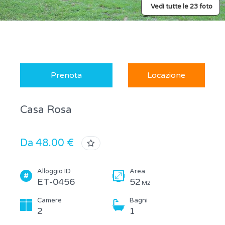
Vedi tutte le 23 foto
Prenota
Locazione
Casa Rosa
Da 48.00 €
Alloggio ID
Area
ET-0456
52
M2
Camere
Bagni
2
1