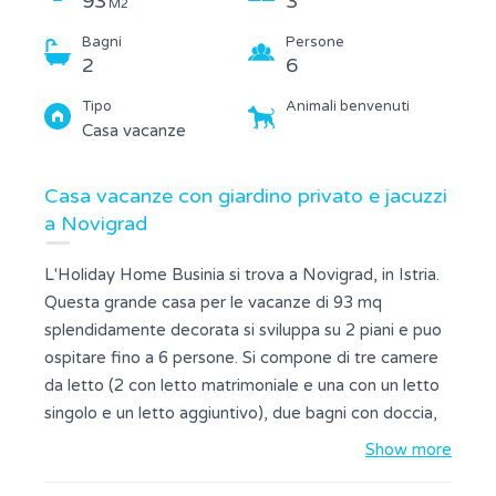
93
3
M2
Bagni
Persone
2
6
Tipo
Animali benvenuti
Casa vacanze
Casa vacanze con giardino privato e jacuzzi
a Novigrad
L'Holiday Home Businia si trova a Novigrad, in Istria.
Questa grande casa per le vacanze di 93 mq
splendidamente decorata si sviluppa su 2 piani e puo
ospitare fino a 6 persone. Si compone di tre camere
da letto (2 con letto matrimoniale e una con un letto
singolo e un letto aggiuntivo), due bagni con doccia,
una cucina completamente attrezzata (lavastoviglie,
Show more
forno a microonde) con zona pranzo, e un soggiorno