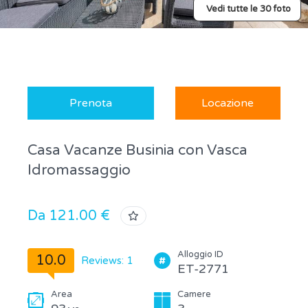
Vedi tutte le 30 foto
Prenota
Locazione
Casa Vacanze Businia con Vasca
Idromassaggio
Da 121.00 €
Alloggio ID
10.0
Reviews: 1
ET-2771
Area
Camere