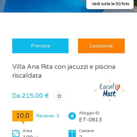
Vedi tutte le 50 foto
Prenota
Locazione
Villa Ana Rita con jacuzzi e piscina
riscaldata
Da 215.00 €
Alloggio ID
10.0
Reviews: 3
ET-0813
Area
Camere