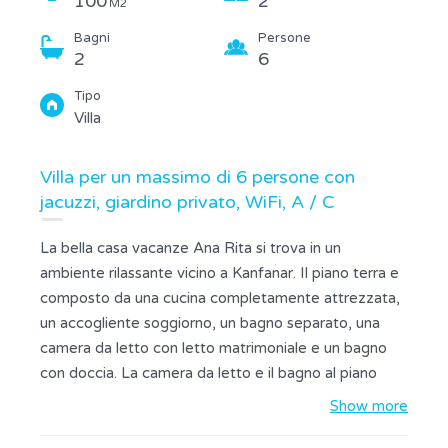
100
2
M2
Bagni
Persone
2
6
Tipo
Villa
Villa per un massimo di 6 persone con
jacuzzi, giardino privato, WiFi, A / C
La bella casa vacanze Ana Rita si trova in un
ambiente rilassante vicino a Kanfanar. Il piano terra e
composto da una cucina completamente attrezzata,
un accogliente soggiorno, un bagno separato, una
camera da letto con letto matrimoniale e un bagno
con doccia. La camera da letto e il bagno al piano
terra hanno un ingresso separato attraverso la
Show more
terrazza. Il primo piano e composto da una grande