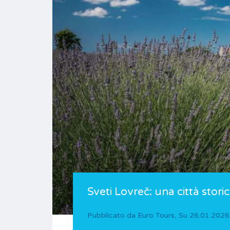
Sveti Lovreč: una città storic
Pubblicato da
Euro Tours
,
Su
26.01.2026