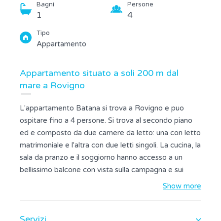
Bagni
Persone
1
4
Tipo
Appartamento
Appartamento situato a soli 200 m dal
mare a Rovigno
L'appartamento Batana si trova a Rovigno e puo
ospitare fino a 4 persone. Si trova al secondo piano
ed e composto da due camere da letto: una con letto
matrimoniale e l'altra con due letti singoli. La cucina, la
sala da pranzo e il soggiorno hanno accesso a un
bellissimo balcone con vista sulla campagna e sui
dintorni. La cucina e completamente attrezzata con 3
Show more
fornelli a gas, 1 elettrico, microonde, frullatore, forno
e macchina per il caffe. Nel soggiorno sono presenti
Servizi
TV satellitare e aria condizionata. Il bagno e dotato di