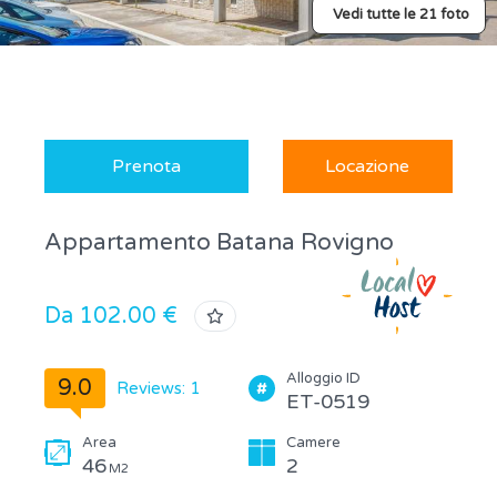
Vedi tutte le 21 foto
Prenota
Locazione
Appartamento Batana Rovigno
Da 102.00 €
Alloggio ID
9.0
Reviews: 1
ET-0519
Area
Camere
46
2
M2