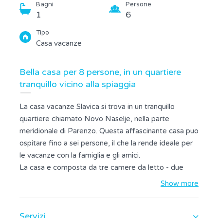
Bagni
Persone
1
6
Tipo
Casa vacanze
Bella casa per 8 persone, in un quartiere
tranquillo vicino alla spiaggia
La casa vacanze Slavica si trova in un tranquillo
quartiere chiamato Novo Naselje, nella parte
meridionale di Parenzo. Questa affascinante casa puo
ospitare fino a sei persone, il che la rende ideale per
le vacanze con la famiglia e gli amici.
La casa e composta da tre camere da letto - due
camere con letti matrimoniali e una con due letti
Show more
singoli, un bagno con doccia e una zona giorno
principale contenente una cucina completamente
Servizi
attrezzata con tutti gli utensili da cucina e gli