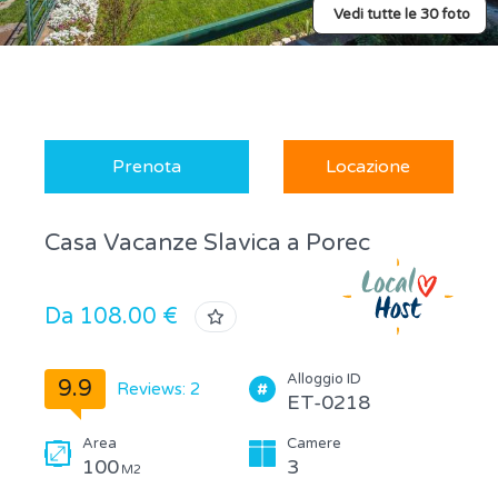
Vedi tutte le 30 foto
Prenota
Locazione
Casa Vacanze Slavica a Porec
Da 108.00 €
Alloggio ID
9.9
Reviews: 2
ET-0218
Area
Camere
100
3
M2