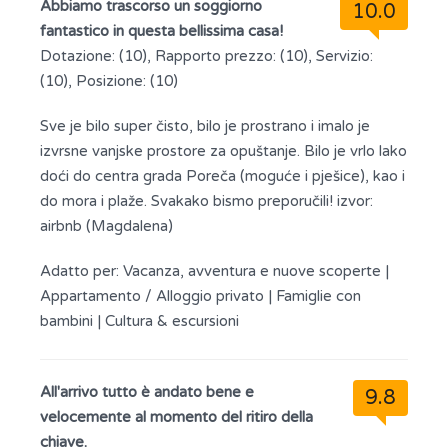
Abbiamo trascorso un soggiorno
10.0
fantastico in questa bellissima casa!
Dotazione: (10), Rapporto prezzo: (10), Servizio:
(10), Posizione: (10)
Sve je bilo super čisto, bilo je prostrano i imalo je
izvrsne vanjske prostore za opuštanje. Bilo je vrlo lako
doći do centra grada Poreča (moguće i pješice), kao i
do mora i plaže. Svakako bismo preporučili! izvor:
airbnb (Magdalena)
Adatto per:
Vacanza, avventura e nuove scoperte
|
Appartamento / Alloggio privato
|
Famiglie con
bambini
|
Cultura & escursioni
All'arrivo tutto è andato bene e
9.8
velocemente al momento del ritiro della
chiave.