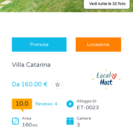
Vedi tutte le 32 foto
Prenota
Locazione
Villa Catarina
Da 160.00 €
Alloggio ID
10.0
Reviews: 4
ET-0023
Area
Camere
160
3
M2