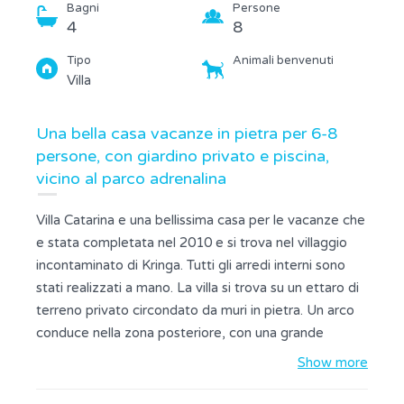
Bagni
Persone
4
8
Tipo
Animali benvenuti
Villa
Una bella casa vacanze in pietra per 6-8
persone, con giardino privato e piscina,
vicino al parco adrenalina
Villa Catarina e una bellissima casa per le vacanze che
e stata completata nel 2010 e si trova nel villaggio
incontaminato di Kringa. Tutti gli arredi interni sono
stati realizzati a mano. La villa si trova su un ettaro di
terreno privato circondato da muri in pietra. Un arco
conduce nella zona posteriore, con una grande
piscina, una terrazza coperta ideale per serate
Show more
accoglienti, una doccia esterna e un bellissimo
ingrasso di pietra. Accanto alla casa c'e un garage per