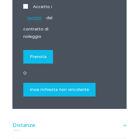
Accetto i
termini
del
contratto di
noleggio
O
Distanze