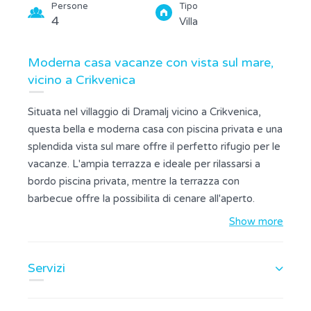
Persone
Tipo
4
Villa
Moderna casa vacanze con vista sul mare,
vicino a Crikvenica
Situata nel villaggio di Dramalj vicino a Crikvenica,
questa bella e moderna casa con piscina privata e una
splendida vista sul mare offre il perfetto rifugio per le
vacanze. L'ampia terrazza e ideale per rilassarsi a
bordo piscina privata, mentre la terrazza con
barbecue offre la possibilita di cenare all'aperto.
La casa dispone di due comode camere da letto, una
Show more
cucina completamente attrezzata e un elegante
soggiorno che si apre sulla terrazza, creando uno
Servizi
spazio spazioso e luminoso. Modernamente arredata
con attenzione ai dettagli, questa casa offre tutto il
necessario per una vacanza piacevole e