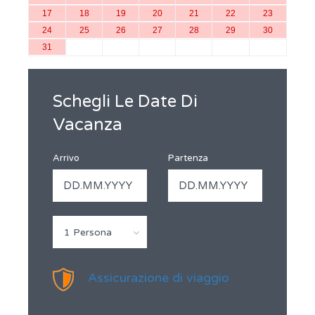
17
18
19
20
21
22
23
24
25
26
27
28
29
30
31
Schegli Le Date Di
Vacanza
Arrivo
Partenza
1 Persona
Assicurazione di viaggio