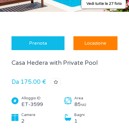
Vedi tutte le 27 foto
Prenota
Locazione
Casa Hedera with Private Pool
Da 175.00 €
Alloggio ID
Area
ET-3599
85
M2
Camere
Bagni
2
1