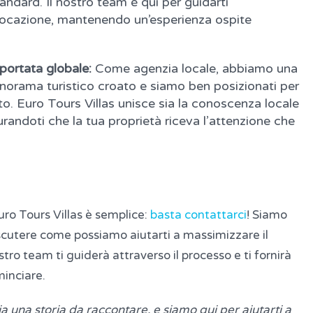
standard. Il nostro team è qui per guidarti
a locazione, mantenendo un’esperienza ospite
ortata globale:
Come agenzia locale, abbiamo una
orama turistico croato e siamo ben posizionati per
to. Euro Tours Villas unisce sia la conoscenza locale
urandoti che la tua proprietà riceva l’attenzione che
uro Tours Villas è semplice:
basta contattarci
! Siamo
discutere come possiamo aiutarti a massimizzare il
stro team ti guiderà attraverso il processo e ti fornirà
minciare.
 una storia da raccontare, e siamo qui per aiutarti a