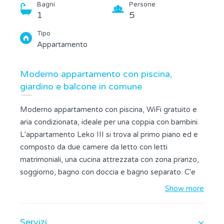
Bagni
Persone
1
5
Tipo
Appartamento
Moderno appartamento con piscina,
giardino e balcone in comune
Moderno appartamento con piscina, WiFi gratuito e
aria condizionata, ideale per una coppia con bambini.
L'appartamento Leko III si trova al primo piano ed e
composto da due camere da letto con letti
matrimoniali, una cucina attrezzata con zona pranzo,
soggiorno, bagno con doccia e bagno separato. C'e
anche un balcone con mobili da balcone. Gli ospiti
Show more
possono utilizzare un ampio giardino recintato in
comune, che dispone di piscina (32 m2), sedie a
Servizi
sdraio, ombrelloni, doccia esterna, cucina estiva,