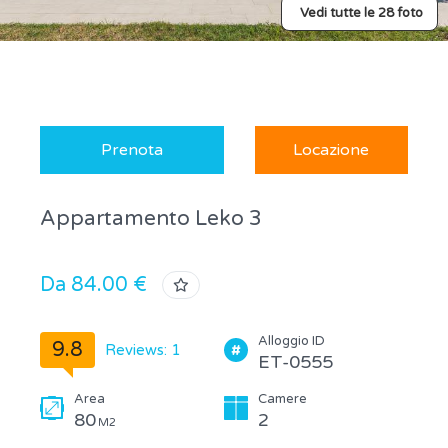
Vedi tutte le 28 foto
Prenota
Locazione
Appartamento Leko 3
Da 84.00 €
Alloggio ID
9.8
Reviews: 1
ET-0555
Area
Camere
80
2
M2