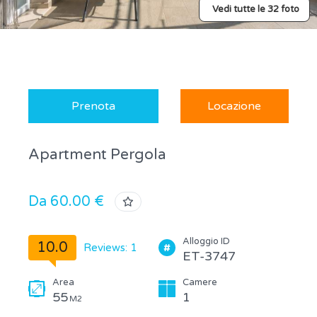
Vedi tutte le 32 foto
Prenota
Locazione
Apartment Pergola
Da 60.00 €
Alloggio ID
10.0
Reviews: 1
ET-3747
Area
Camere
55
1
M2