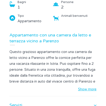
Bagni
Persone
1
2
Tipo
Animali benvenuti
Appartamento
Appartamento con una camera da letto e
terrazza vicino a Parenzo
Questo grazioso appartamento con una camera da
letto vicino a Parenzo offre la cornice perfetta per
una vacanza rilassante in Istria. Puo ospitare fino a 2
persone. Situato in una zona tranquilla, offre una fuga
ideale dalla frenetica vita cittadina, pur trovandosi a
breve distanza in auto dal vivace centro di Parenzo e
dalle sue splendide spiagge. L'appartamento e
Show more
completamente attrezzato con tutto il necessario
per un soggiorno confortevole e spensierato, tra cui
Servizi
una cucina moderna, aria condizionata e Wi-Fi