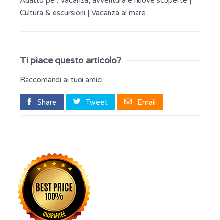
Adatto per:
Vacanza, avventura e nuove scoperte
|
Cultura & escursioni
|
Vacanza al mare
Ti piace questo articolo?
Raccomandi ai tuoi amici ...
Share
Tweet
Email