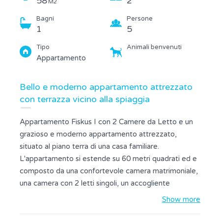
58
2
M2
Bagni
Persone
1
5
Tipo
Animali benvenuti
Appartamento
Bello e moderno appartamento attrezzato
con terrazza vicino alla spiaggia
Appartamento Fiskus I con 2 Camere da Letto e un
grazioso e moderno appartamento attrezzato,
situato al piano terra di una casa familiare.
L'appartamento si estende su 60 metri quadrati ed e
composto da una confortevole camera matrimoniale,
una camera con 2 letti singoli, un accogliente
soggiorno con divano letto per una persona in piu, una
Show more
cucina attrezzata con utensili da cucina e un bagno