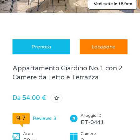
Vedi tutte le 18 foto
Prenota
Locazione
Appartamento Giardino No.1 con 2
Camere da Letto e Terrazza
Da 54.00 €
Alloggio ID
9.7
Reviews: 3
ET-0441
Area
Camere