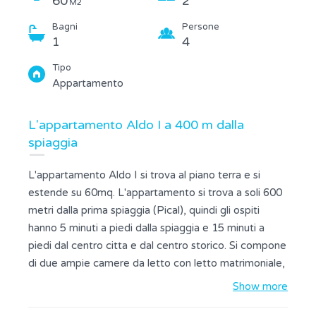
60
2
M2
Bagni
Persone
1
4
Tipo
Appartamento
L'appartamento Aldo I a 400 m dalla
spiaggia
L'appartamento Aldo I si trova al piano terra e si
estende su 60mq. L'appartamento si trova a soli 600
metri dalla prima spiaggia (Pical), quindi gli ospiti
hanno 5 minuti a piedi dalla spiaggia e 15 minuti a
piedi dal centro citta e dal centro storico. Si compone
di due ampie camere da letto con letto matrimoniale,
una cucina completamente attrezzata con
Show more
lavastoviglie e zona pranzo, un bagno con doccia e